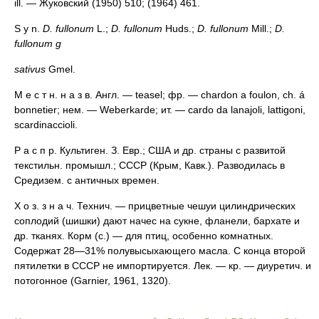
ill. — Жуковский (1950) 510; (1964) 461.
S у n.
D. fullonum
L.;
D. fullonum
Huds.;
D. fullonum
Mill.;
D.
fullonum g
sativus
Gmel.
М е с т н. н а з в. Англ. — teasel; фр. — chardon a foulon, ch. á
bonnetier; нем. — Weberkarde; ит. — cardo da lanajoli, lattigoni,
scardinaccioli.
Р а с п р. Культиген. З. Евр.; США и др. страны с развитой
текстильн. промышл.; СССР (Крым, Кавк.). Разводилась в
Средизем. с античных времен.
Х о з. з н а ч. Технич. — прицветные чешуи цилиндрических
соплодий (шишки) дают начес на сукне, фланели, бархате и
др. тканях. Корм (с.) — для птиц, особенно комнатных.
Содержат 28—31% полувысыхающего масла. С конца второй
пятилетки в СССР не импортируется. Лек. — кр. — диуретич. и
потогонное (Garnier, 1961, 1320).