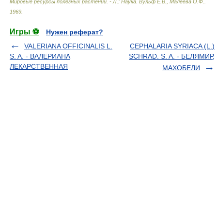
Мировые ресурсы полезных растений. - Л.: Наука
.
Вульф Е.В., Малеева О.Ф.
.
1969
.
Игры ⚽
Нужен реферат?
VALERIANA OFFICINALIS L.
CEPHALARIA SYRIACA (L.)
S. A. - ВАЛЕРИАНА
SCHRAD. S. A. - БЕЛЯМИР,
ЛЕКАРСТВЕННАЯ
МАХОБЕЛИ